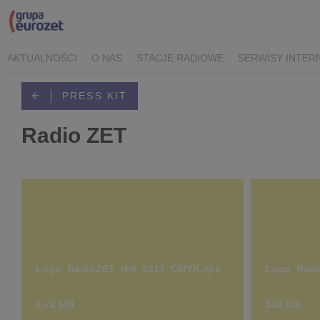
AKTUALNOŚCI
O NAS
STACJE RADIOWE
SERWISY INTE
POLITYKA PRYWATNOŚCI
PRESS KIT
Radio ZET
Logo_RadioZET_red_2017_CMYK.eps
Logo_Radi
1,71 MB
538 KB