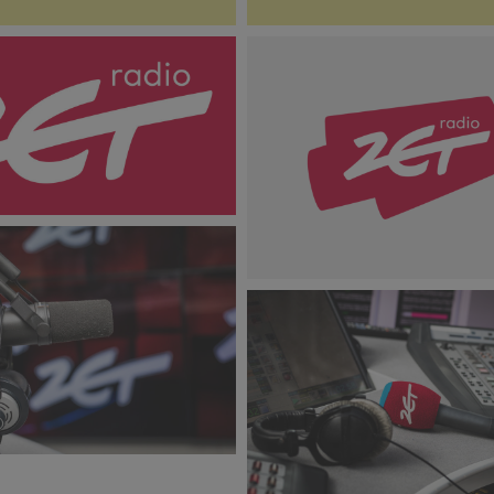
oZET_red_2017_RGB.jpg
Logo_RadioZET_maz_72dpi.
24,3 KB
tudio_3.jpg