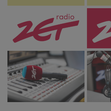
Logo_RadioZET_white_2017_RGB.jpg
Logo_Radi
170 KB
185 KB
RadioZET_studio_2.jpg
RadioZET_s