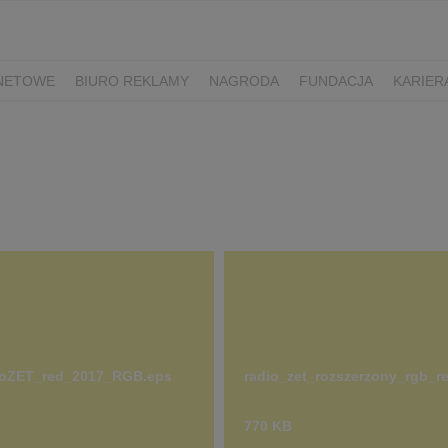
RNETOWE
BIURO REKLAMY
NAGRODA
FUNDACJA
KARIER
oZET_red_2017_RGB.eps
radio_zet_rozszerzony_rgb_r
770 KB