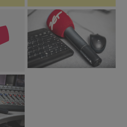
RadioZET_studio_1.jpg
png
8,52 MB