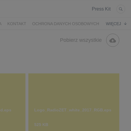
Press Kit
A
KONTAKT
OCHRONA DANYCH OSOBOWYCH
WIĘCEJ
Pobierz wszystkie
ed.eps
Logo_RadioZET_white_2017_RGB.eps
525 KB