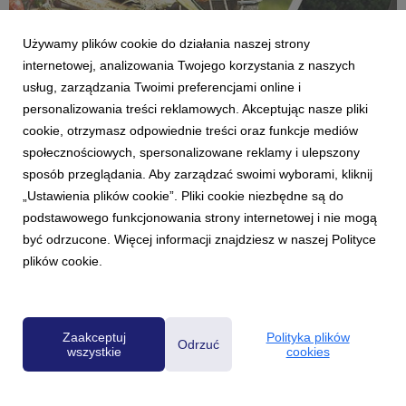
Używamy plików cookie do działania naszej strony
internetowej, analizowania Twojego korzystania z naszych
usług, zarządzania Twoimi preferencjami online i
personalizowania treści reklamowych. Akceptując nasze pliki
cookie, otrzymasz odpowiednie treści oraz funkcje mediów
społecznościowych, spersonalizowane reklamy i ulepszony
AKTUALNOŚCI
sposób przeglądania. Aby zarządzać swoimi wyborami, kliknij
"Wielka majówka Radia ZET" zbliża się...
„Ustawienia plików cookie”. Pliki cookie niezbędne są do
27 kwietnia 2022
podstawowego funkcjonowania strony internetowej i nie mogą
W sobotę, 30 kwietnia br., wystartuje "Wielka majówka Radia
być odrzucone. Więcej informacji znajdziesz w naszej Polityce
ZET", a wraz z nią sezon na grillowanie. Tym razem plenerowa
plików cookie.
akcja będzie miała charakter objazdowy, a stacja odwiedzi
cztery mazurskie miejscowości.
Zaakceptuj
Polityka plików
Odrzuć
wszystkie
cookies
Powered by