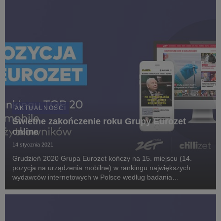
AKTUALNOŚCI
Świetne zakończenie roku Grupy Eurozet
online
14 stycznia 2021
Grudzień 2020 Grupa Eurozet kończy na 15. miejscu (14.
pozycja na urządzenia mobilne) w rankingu największych
wydawców internetowych w Polsce według badania
Mediapanel. Rok do roku liczba realnych użytkowników (RU)
serwisów internetowych grupy wzrosła o 13 proc. i na kon...