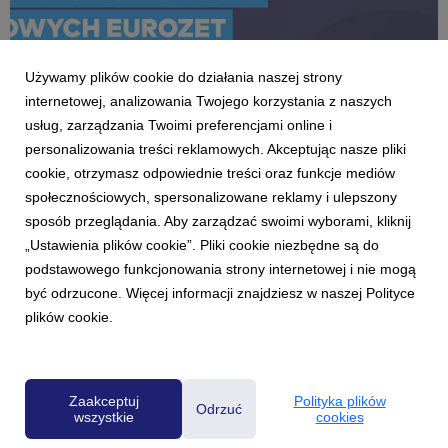
Używamy plików cookie do działania naszej strony
internetowej, analizowania Twojego korzystania z naszych
usług, zarządzania Twoimi preferencjami online i
personalizowania treści reklamowych. Akceptując nasze pliki
cookie, otrzymasz odpowiednie treści oraz funkcje mediów
społecznościowych, spersonalizowane reklamy i ulepszony
AKTUALNOŚCI
sposób przeglądania. Aby zarządzać swoimi wyborami, kliknij
Rekordowy rok online Grupy Eurozet
„Ustawienia plików cookie”. Pliki cookie niezbędne są do
13 stycznia 2020
podstawowego funkcjonowania strony internetowej i nie mogą
Dla online'u Grupy Eurozet 2019 był rokiem rekordów i
być odrzucone. Więcej informacji znajdziesz w naszej Polityce
historycznych awansów. Pod względem liczby realnych
plików cookie.
użytkowników (RU) rok do roku w grudniu 2019 serwisy
internetowe odnotowały wzrost o 66 proc., a w liczbie odsłon
stron - o 110 proc. W rankingu największych wydawcó...
Zaakceptuj
Polityka plików
Odrzuć
wszystkie
cookies