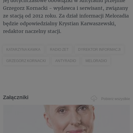
Jej dotychczasowe obowiązki w Antyradiu przejmie
Grzegorz Kornacki - wydawca i serwisant, związany
ze stacją od 2012 roku. Za dział informacji Meloradia
będzie odpowiedzialny Krystian Karwaszewski,
redaktor naczelny stacji.
KATARZYNA KAWKA
RADIO ZET
DYREKTOR INFORMACJI
GRZEGORZ KORNACKI
ANTYRADIO
MELORADIO
Załączniki
Pobierz wszystkie