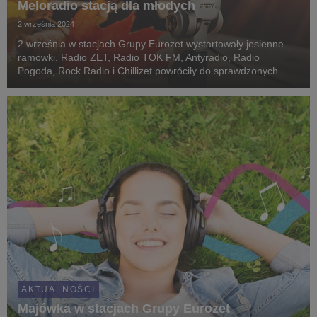
Meloradio stacją dla młodych
2 września 2024
2 września w stacjach Grupy Eurozet wystartowały jesienne
ramówki. Radio ZET, Radio TOK FM, Antyradio, Radio
Pogoda, Rock Radio i Chillizet powróciły do sprawdzonych
pozycji programowych dobrze znanych słuchaczom sprzed
wakacji. Nie brakuje nowych elementów odświeżającyc...
AKTUALNOŚCI
Majówka w stacjach Grupy Eurozet