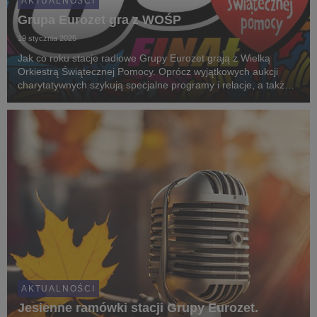
AKTUALNOŚCI
Grupa Eurozet gra z WOŚP
19 stycznia 2025
Jak co roku stacje radiowe Grupy Eurozet grają z Wielką
Orkiestrą Świątecznej Pomocy. Oprócz wyjątkowych aukcji
charytatywnych szykują specjalne programy i relacje, a także
antenowe licytacje "Złotych Serduszek". Patronami medialnymi
33. Finału są Radio ZET i Antyradio....
AKTUALNOŚCI
Jesienne ramówki stacji Grupy Eurozet.