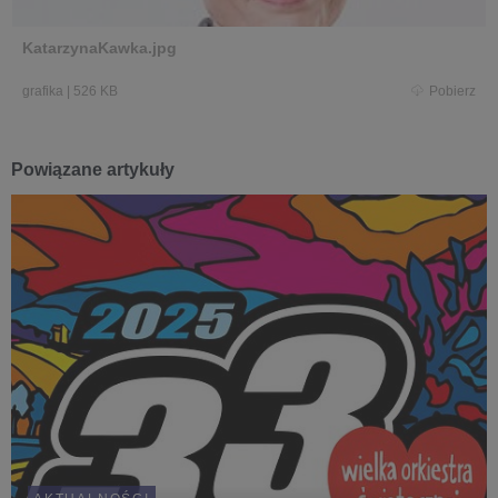
KatarzynaKawka.jpg
grafika
|
526 KB
Pobierz
Powiązane artykuły