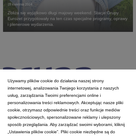
28 kwietnia 2024
Zbliża się wyjątkowo długi majowy weekend. Stacje Grupy
Eurozet przygotowały na ten czas specjalne programy, oprawy
i plenerowe wydarzenia.
Używamy plików cookie do działania naszej strony
internetowej, analizowania Twojego korzystania z naszych
usług, zarządzania Twoimi preferencjami online i
personalizowania treści reklamowych. Akceptując nasze pliki
cookie, otrzymasz odpowiednie treści oraz funkcje mediów
społecznościowych, spersonalizowane reklamy i ulepszony
AKTUALNOŚCI
sposób przeglądania. Aby zarządzać swoimi wyborami, kliknij
Nowa identyfikacja wizualna Grupy Eurozet
„Ustawienia plików cookie”. Pliki cookie niezbędne są do