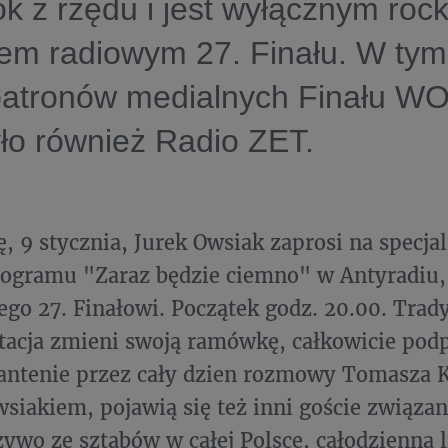
k z rzędu i jest wyłącznym ro
em radiowym 27. Finału. W tym
patronów medialnych Finału W
ło również Radio ZET.
ę, 9 stycznia, Jurek Owsiak zaprosi na specj
ogramu "Zaraz będzie ciemno" w Antyradiu, 
go 27. Finałowi. Początek godz. 20.00. Trad
stacja zmieni swoją ramówkę, całkowicie pod
antenie przez cały dzien rozmowy Tomasza 
siakiem, pojawią się też inni goście związani
 żywo ze sztabów w całej Polsce, całodzienna l