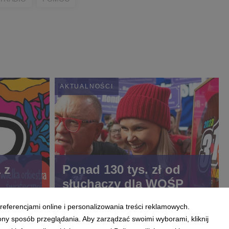
AKTUALNOŚCI
 z
Ponad 130 tys. zł od
słuchaczy dla WOŚP
referencjami online i personalizowania treści reklamowych.
ony sposób przeglądania. Aby zarządzać swoimi wyborami, kliknij