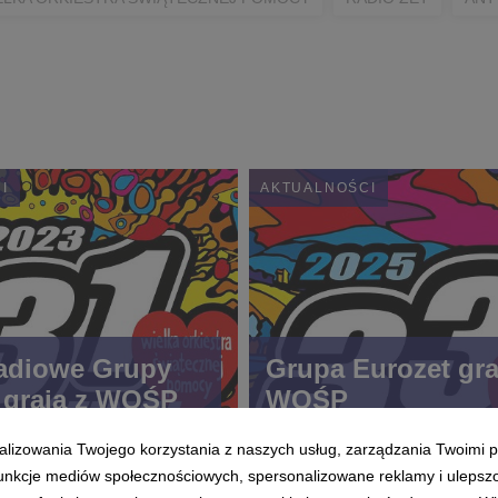
I
AKTUALNOŚCI
radiowe Grupy
Grupa Eurozet gra
 grają z WOŚP
WOŚP
alizowania Twojego korzystania z naszych usług, zarządzania Twoimi p
 funkcje mediów społecznościowych, spersonalizowane reklamy i ulepsz