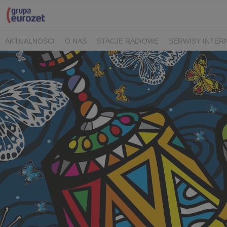
AKTUALNOŚCI
O NAS
STACJE RADIOWE
SERWISY INTE
POLITYKA PRYWATNOŚCI