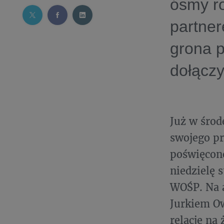
ósmy ro
partner
grona 
dołączy
Już w środ
swojego pr
poświęcone
niedzielę 
WOŚP. Na 
Jurkiem Ow
relacje na