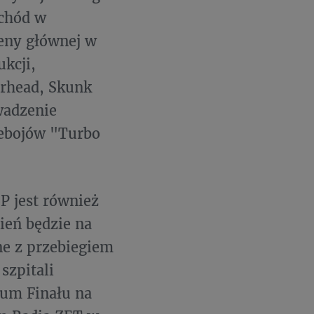
ochód w
ceny głównej w
ukcji,
orhead, Skunk
owadzenie
zebojów "Turbo
P jest również
zień będzie na
ne z przebiegiem
szpitali
rum Finału na