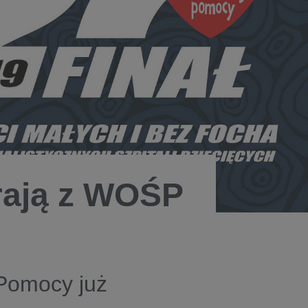
grają z WOŚP
 Pomocy już