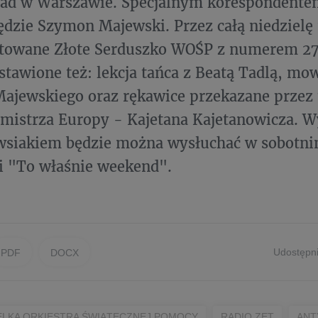
ilad w Warszawie. Specjalnym korespondente
ędzie Szymon Majewski. Przez całą niedzielę
ytowane Złote Serduszko WOŚP z numerem 27
stawione też: lekcja tańca z Beatą Tadlą, mo
ajewskiego oraz rękawice przekazane przez 
mistrza Europy - Kajetana Kajetanowicza. 
wsiakiem będzie można wysłuchać w sobotn
i "To właśnie weekend".
Udostępni
PDF
DOCX
ELKA ORKIESTRA ŚWIĄTECZNEJ POMOCY
RADIO ZET
ANT