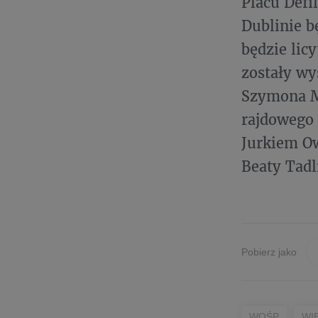
Placu Def
Dublinie b
będzie lic
zostały wy
Szymona M
rajdowego 
Jurkiem O
Beaty Tadl
Pobierz jako
WOŚP
WI