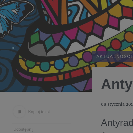
AKTUALNOŚCI
Anty
08 stycznia 20
Kopiuj tekst
Antyrad
Udostępnij