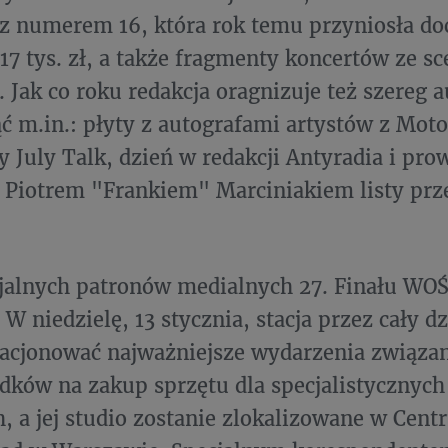
z numerem 16, która rok temu przyniosła d
17 tys. zł, a także fragmenty koncertów ze s
 Jak co roku redakcja oragnizuje też szereg a
ć m.in.: płyty z autografami artystów z Mot
y July Talk, dzień w redakcji Antyradia i pr
 Piotrem "Frankiem" Marciniakiem listy pr
jalnych patronów medialnych 27. Finału WOŚ
W niedzielę, 13 stycznia, stacja przez cały d
lacjonować najważniejsze wydarzenia związa
odków na zakup sprzętu dla specjalistycznych 
h, a jej studio zostanie zlokalizowane w Cent