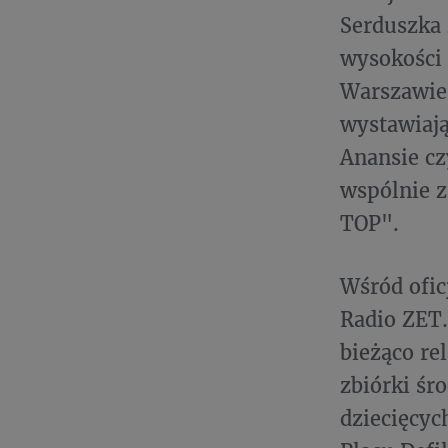
Serduszka 
wysokości 
Warszawie.
wystawiają
Anansie cz
wspólnie z
TOP".
Wśród ofic
Radio ZET. 
bieżąco re
zbiórki śr
dziecięcyc