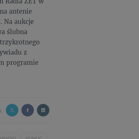
m Radia ZET w
 na antenie
. Na aukcje
wa ślubna
trzykrotnego
Wywiadu z
im programie
j
YRADIO
POMOC