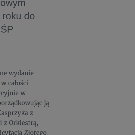
ckowym
 roku do
OŚP
alne wydanie
w całości
ycyjnie w
porządkowując ją
Kasprzyka z
 z Orkiestrą,
icytacja Złotego