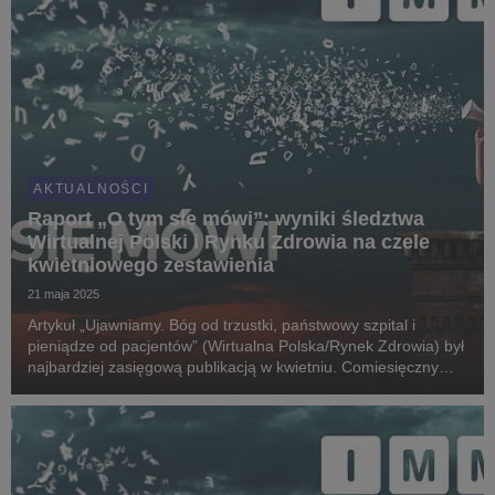
AKTUALNOŚCI
Raport „O tym się mówi”: wyniki śledztwa
Wirtualnej Polski i Rynku Zdrowia na czele
kwietniowego zestawienia
21 maja 2025
Artykuł „Ujawniamy. Bóg od trzustki, państwowy szpital i
pieniądze od pacjentów” (Wirtualna Polska/Rynek Zdrowia) był
najbardziej zasięgową publikacją w kwietniu. Comiesięczny
raport „O tym się mówi” przygotowuje Instytut Monitorowania
Mediów (IMM) we współpracy z Radiem...