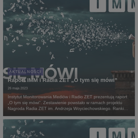
AKTUALNOŚCI
Raport IMM i Radia ZET „O tym się mówi”
26 maja 2023
Instytut Monitorowania Mediów i Radio ZET prezentują raport
„O tym się mówi”. Zestawienie powstało w ramach projektu
Nagroda Radia ZET im. Andrzeja Woyciechowskiego. Ranking
przedstawia TOP 5 publikacji o najwyższym zasięgu cytowań w
innych mediach.