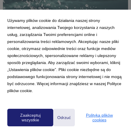
Używamy plików cookie do działania naszej strony
internetowej, analizowania Twojego korzystania z naszych
usług, zarządzania Twoimi preferencjami online i
personalizowania treści reklamowych. Akceptując nasze pliki
AKTUALNOŚCI
cookie, otrzymasz odpowiednie treści oraz funkcje mediów
Raport „O tym się mówi”: W styczniu
społecznościowych, spersonalizowane reklamy i ulepszony
publikacja „Gazety Wyborczej” z największym
sposób przeglądania. Aby zarządzać swoimi wyborami, kliknij
zasięgiem
„Ustawienia plików cookie”. Pliki cookie niezbędne są do
6 marca 2025
podstawowego funkcjonowania strony internetowej i nie mogą
Materiał o wykorzystywaniu przez Karola Nawrockiego
być odrzucone. Więcej informacji znajdziesz w naszej Polityce
luksusowego apartamentu należącego do Muzeum II Wojny
plików cookie.
Światowej niezgodnie z jego przeznaczeniem autorstwa
Wojciecha Czuchnowskiego i Krzysztofa Katki z „Gazety
Wyborczej” okazał się najbardziej zasięgową publikacją dzi...
Zaakceptuj
Polityka plików
Odrzuć
wszystkie
cookies