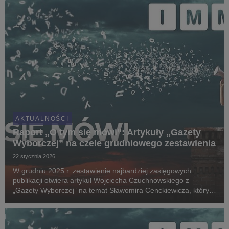
AKTUALNOŚCI
Raport „O tym się mówi”: Artykuły „Gazety
Wyborczej” na czele grudniowego zestawienia
22 stycznia 2026
W grudniu 2025 r. zestawienie najbardziej zasięgowych
publikacji otwiera artykuł Wojciecha Czuchnowskiego z
„Gazety Wyborczej” na temat Sławomira Cenckiewicza, który
zataił przed służbami fakt przyjmowania leków, przez co stracił
dostęp do informacji niejawnych. Comiesię...