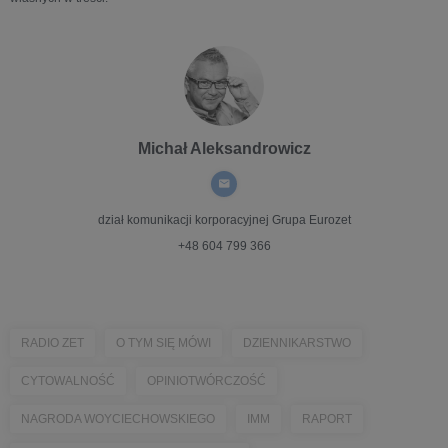
Michał Aleksandrowicz
dział komunikacji korporacyjnej
Grupa Eurozet
+48 604 799 366
RADIO ZET
O TYM SIĘ MÓWI
DZIENNIKARSTWO
CYTOWALNOŚĆ
OPINIOTWÓRCZOŚĆ
NAGRODA WOYCIECHOWSKIEGO
IMM
RAPORT