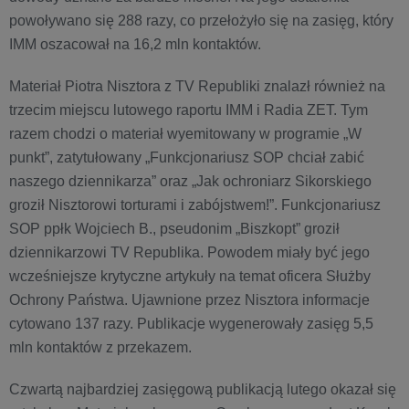
powoływano się 288 razy, co przełożyło się na zasięg, który
IMM oszacował na 16,2 mln kontaktów.
Materiał Piotra Nisztora z TV Republiki znalazł również na
trzecim miejscu lutowego raportu IMM i Radia ZET. Tym
razem chodzi o materiał wyemitowany w programie „W
punkt”, zatytułowany „Funkcjonariusz SOP chciał zabić
naszego dziennikarza” oraz „Jak ochroniarz Sikorskiego
groził Nisztorowi torturami i zabójstwem!”. Funkcjonariusz
SOP ppłk Wojciech B., pseudonim „Biszkopt” groził
dziennikarzowi TV Republika. Powodem miały być jego
wcześniejsze krytyczne artykuły na temat oficera Służby
Ochrony Państwa. Ujawnione przez Nisztora informacje
cytowano 137 razy. Publikacje wygenerowały zasięg 5,5
mln kontaktów z przekazem.
Czwartą najbardziej zasięgową publikacją lutego okazał się