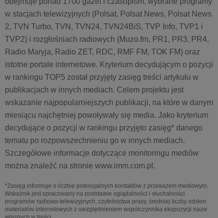
obejmuje ponad 1700 gazet i czasopism, wybrane programy
w stacjach telewizyjnych (Polsat, Polsat News, Polsat News
2, TVN Turbo, TVN, TVN24, TVN24BiS, TVP Info, TVP1 i
TVP2) i rozgłośniach radiowych (Muzo.fm, PR1, PR3, PR4,
Radio Maryja, Radio ZET, RDC, RMF FM, TOK FM) oraz
istotne portale internetowe. Kryterium decydującym o pozycji
w rankingu TOP5 został przyjęty zasięg treści artykułu w
publikacjach w innych mediach. Celem projektu jest
wskazanie najpopularniejszych publikacji, na które w danym
miesiącu najchętniej powoływały się media. Jako kryterium
decydujące o pozycji w rankingu przyjęto zasięg* danego
tematu po rozpowszechnieniu go w innych mediach.
Szczegółowe informacje dotyczące monitoringu mediów
można znaleźć na stronie www.imm.com.pl.
*Zasięg informuje o liczbie potencjalnych kontaktów z przekazem mediowym.
Wskaźnik jest opracowany na podstawie oglądalności i słuchalności
programów radiowo-telewizyjnych, czytelnictwa prasy, średniej liczby odsłon
materiałów internetowych z uwzględnieniem współczynnika ekspozycji nazw
własnych w treści.