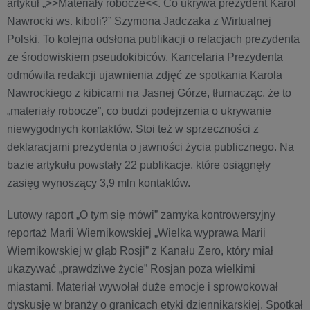
artykuł „>>Materiały robocze<<. Co ukrywa prezydent Karol
Nawrocki ws. kiboli?” Szymona Jadczaka z Wirtualnej
Polski. To kolejna odsłona publikacji o relacjach prezydenta
ze środowiskiem pseudokibiców. Kancelaria Prezydenta
odmówiła redakcji ujawnienia zdjęć ze spotkania Karola
Nawrockiego z kibicami na Jasnej Górze, tłumacząc, że to
„materiały robocze”, co budzi podejrzenia o ukrywanie
niewygodnych kontaktów. Stoi też w sprzeczności z
deklaracjami prezydenta o jawności życia publicznego. Na
bazie artykułu powstały 22 publikacje, które osiągnęły
zasięg wynoszący 3,9 mln kontaktów.
Lutowy raport „O tym się mówi” zamyka kontrowersyjny
reportaż Marii Wiernikowskiej „Wielka wyprawa Marii
Wiernikowskiej w głąb Rosji” z Kanału Zero, który miał
ukazywać „prawdziwe życie” Rosjan poza wielkimi
miastami. Materiał wywołał duże emocje i sprowokował
dyskusję w branży o granicach etyki dziennikarskiej. Spotkał