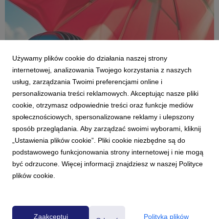
Używamy plików cookie do działania naszej strony
internetowej, analizowania Twojego korzystania z naszych
usług, zarządzania Twoimi preferencjami online i
personalizowania treści reklamowych. Akceptując nasze pliki
cookie, otrzymasz odpowiednie treści oraz funkcje mediów
społecznościowych, spersonalizowane reklamy i ulepszony
AKTUALNOŚCI
sposób przeglądania. Aby zarządzać swoimi wyborami, kliknij
Lato w Radiu ZET
„Ustawienia plików cookie”. Pliki cookie niezbędne są do
26 czerwca 2026
podstawowego funkcjonowania strony internetowej i nie mogą
Jak co roku Radio ZET przygotowało na wakacje bogatą ofertę
być odrzucone. Więcej informacji znajdziesz w naszej Polityce
akcji antenowych i wydarzeń plenerowych. Wśród nich znajdą
plików cookie.
się: „Wakacyjne bingo w Radiu ZET”, „Przebojowe Lato Radia
ZET”, trasa koncertowa „Lato ZET” oraz telewizyjny koncert
„Przeboje Lata Radia ZET i Polsatu...
Zaakceptuj
Polityka plików