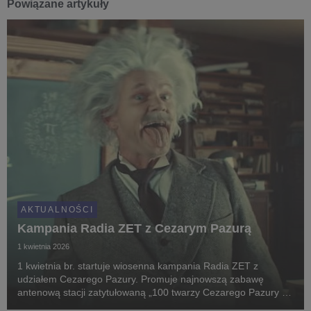
Powiązane artykuły
AKTUALNOŚCI
Kampania Radia ZET z Cezarym Pazurą
1 kwietnia 2026
1 kwietnia br. startuje wiosenna kampania Radia ZET z
udziałem Cezarego Pazury. Promuje najnowszą zabawę
antenową stacji zatytułowaną „100 twarzy Cezarego Pazury w
Radiu ZET”. Obejmie telewizję, nośniki reklamy zewnętrznej w