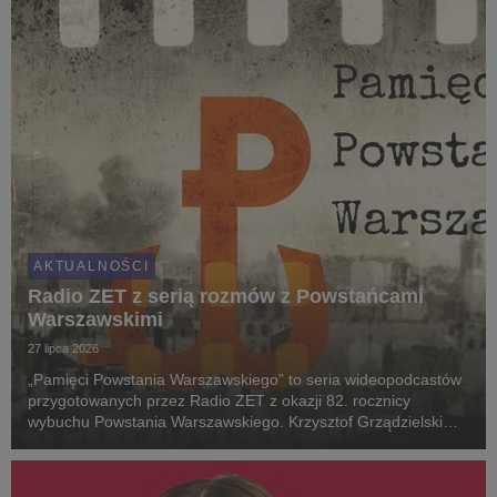
AKTUALNOŚCI
Radio ZET z serią rozmów z Powstańcami
Warszawskimi
27 lipca 2026
„Pamięci Powstania Warszawskiego” to seria wideopodcastów
przygotowanych przez Radio ZET z okazji 82. rocznicy
wybuchu Powstania Warszawskiego. Krzysztof Grządzielski
rozmawia z uczestnikami zrywu z 1944 roku oraz osobami od
lat pielęgnującymi pamięć o tamtych wydarzenia...