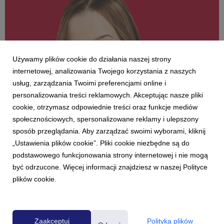
Używamy plików cookie do działania naszej strony
internetowej, analizowania Twojego korzystania z naszych
usług, zarządzania Twoimi preferencjami online i
personalizowania treści reklamowych. Akceptując nasze pliki
cookie, otrzymasz odpowiednie treści oraz funkcje mediów
AKTUALNOŚCI
społecznościowych, spersonalizowane reklamy i ulepszony
Katarzyna Wilk nową prowadzącą w Radiu
sposób przeglądania. Aby zarządzać swoimi wyborami, kliknij
ZET
„Ustawienia plików cookie”. Pliki cookie niezbędne są do
9 stycznia 2026
podstawowego funkcjonowania strony internetowej i nie mogą
Do zespołu Radia ZET dołączyła nowa prezenterka. Katarzyna
być odrzucone. Więcej informacji znajdziesz w naszej Polityce
Wilk będzie współprowadzić z Robertem Karpowiczem
plików cookie.
popołudniowe pasmo stacji „Razem lepiej”. Nowy duet
zadebiutuje na antenie we wtorek, 13 stycznia.
Zaakceptuj
Polityka plików