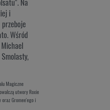
olsatu". Na
ej i
 przeboje
ato. Wśród
. Michael
 Smolasty,
walu Magiczne
powalczą utwory Roxie
ów oraz Gromee'ego i