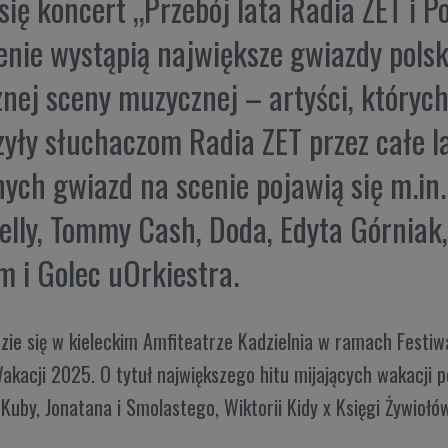
się koncert „Przebój lata Radia ZET i P
enie wystąpią największe gwiazdy polski
nej sceny muzycznej – artyści, których
yły słuchaczom Radia ZET przez całe l
ych gwiazd na scenie pojawią się m.in
elly, Tommy Cash, Doda, Edyta Górniak,
m i Golec uOrkiestra.
zie się w kieleckim Amfiteatrze Kadzielnia w ramach Festi
akacji 2025. O tytuł największego hitu mijających wakacji 
 Kuby, Jonatana i Smolastego, Wiktorii Kidy x Księgi Żywioł