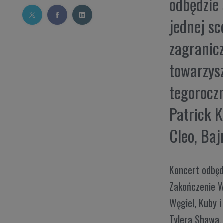
odbędzie 
jednej sc
zagranicz
towarzysz
tegoroczn
Patrick K
Cleo, Baj
Koncert odbęd
Zakończenie W
Węgiel, Kuby i
Tylera Shawa.