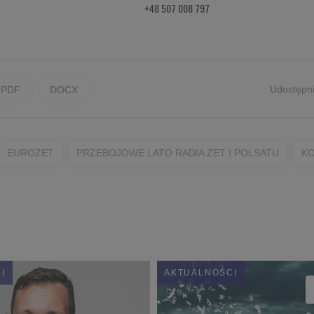
+48 507 008 797
Udostępni
PDF
DOCX
EUROZET
PRZEBOJOWE LATO RADIA ZET I POLSATU
K
I
AKTUALNOŚCI