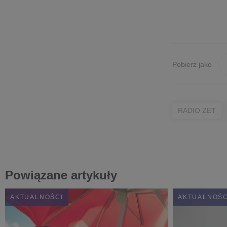
Pobierz jako
RADIO ZET
Powiązane artykuły
AKTUALNOŚCI
AKTUALNOŚC