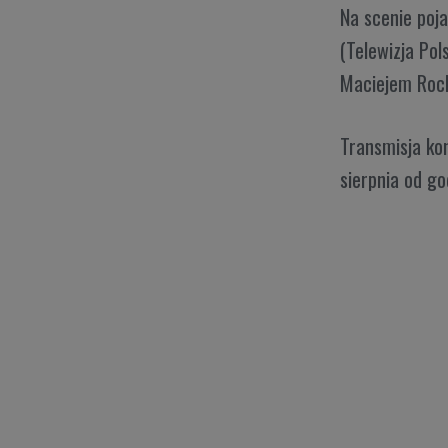
Na scenie poja
(Telewizja Pol
Maciejem Rock
Transmisja kon
sierpnia od go