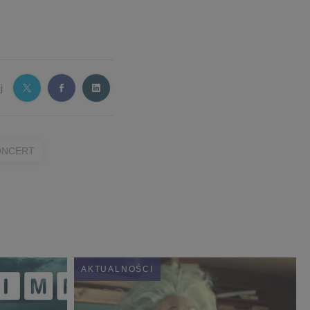
j
ONCERT
AKTUALNOŚCI