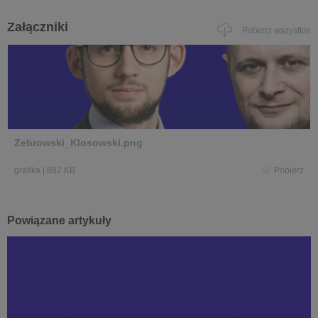
Załączniki
Pobierz wszystkie
Zebrowski_Klosowski.png
grafika
|
882 KB
Pobierz
Powiązane artykuły