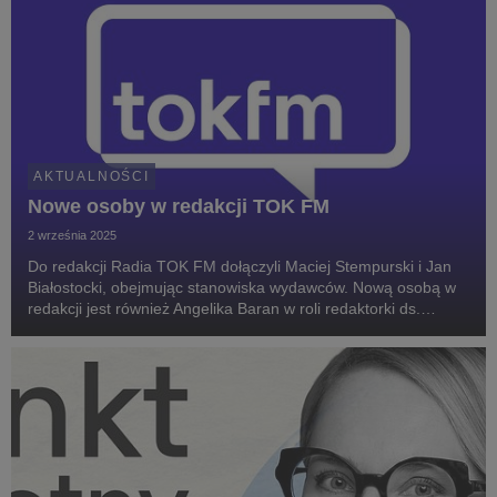
AKTUALNOŚCI
Nowe osoby w redakcji TOK FM
2 września 2025
Do redakcji Radia TOK FM dołączyli Maciej Stempurski i Jan
Białostocki, obejmując stanowiska wydawców. Nową osobą w
redakcji jest również Angelika Baran w roli redaktorki ds.
mediów społecznościowych, odpowiedzialnej za planowanie,
koordynację i promocję działań stacji w...