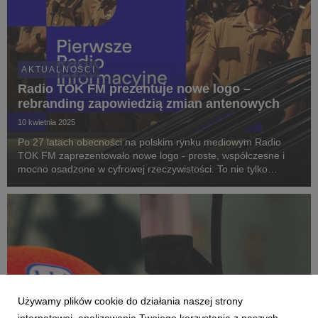
AKTUALNOŚCI
Radio TOK FM prezentuje nowe logo –
rebranding zapowiedzią zmian antenowych
10 kwietnia 2025
Po 27 latach obecności na polskim rynku mediowym Radio
TOK FM zaprezentowało nowe logo - proste, współczesne i
mocno osadzone w cyfrowej rzeczywistości. To nie tylko
zmiana wizualna, ale także odpowiedź na ewolucję w świecie
mediów i oczekiwania słuchaczy. Nowa identyfik...
Używamy plików cookie do działania naszej strony