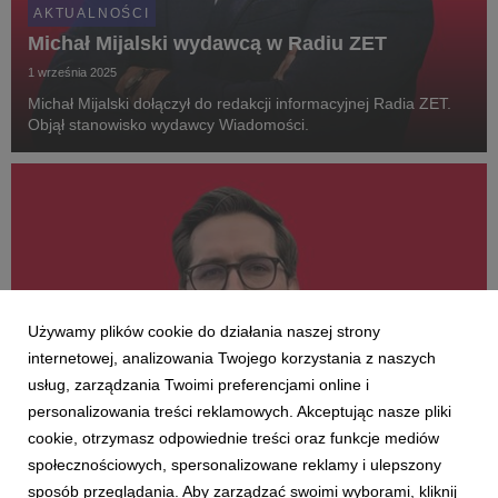
AKTUALNOŚCI
Michał Mijalski wydawcą w Radiu ZET
1 września 2025
Michał Mijalski dołączył do redakcji informacyjnej Radia ZET.
Objął stanowisko wydawcy Wiadomości.
Używamy plików cookie do działania naszej strony
internetowej, analizowania Twojego korzystania z naszych
usług, zarządzania Twoimi preferencjami online i
personalizowania treści reklamowych. Akceptując nasze pliki
cookie, otrzymasz odpowiednie treści oraz funkcje mediów
AKTUALNOŚCI
społecznościowych, spersonalizowane reklamy i ulepszony
Transfer w Radiu ZET z Poznania do
sposób przeglądania. Aby zarządzać swoimi wyborami, kliknij