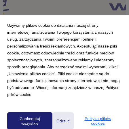
Używamy plików cookie do działania naszej strony
internetowej, analizowania Twojego korzystania z naszych
usług, zarządzania Twoimi preferencjami online i
personalizowania treści reklamowych. Akceptując nasze pliki
cookie, otrzymasz odpowiednie treści oraz funkcje mediów
społecznościowych, spersonalizowane reklamy i ulepszony
AKTUALNOŚCI
sposób przeglądania. Aby zarządzać swoimi wyborami, kliknij
Radio Pogoda z historycznym udziałem
„Ustawienia plików cookie”. Pliki cookie niezbędne są do
12 listopada 2025
podstawowego funkcjonowania strony internetowej i nie mogą
Dla Radia Pogoda najnowsza fala badania Radio Track (VIII-X
być odrzucone. Więcej informacji znajdziesz w naszej Polityce
2025) okazała się najlepsza w historii. Udział stacji w czasie
plików cookie.
słuchania wyniósł rekordowe 1,6 proc. Rok do roku oznacza to
wzrost o 0,4 pproc.
Zaakceptuj
Polityka plików
Odrzuć
wszystkie
cookies