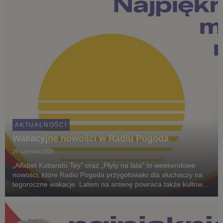
AKTUALNOŚCI
Wakacyjne nowości w Radiu Pogoda
26 czerwca 2026
„Alfabet Kabaretu Tey” oraz „Płyty na lata” to weekendowe
nowości, które Radio Pogoda przygotowało dla słuchaczy na
tegoroczne wakacje. Latem na antenę powraca także kultowy
konkurs – „Fundusz Wczasów Pogodowych”.