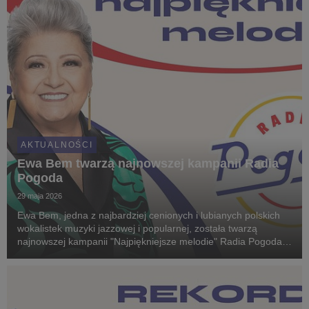
AKTUALNOŚCI
Ewa Bem twarzą najnowszej kampanii Radia
Pogoda
29 maja 2026
Ewa Bem, jedna z najbardziej cenionych i lubianych polskich
wokalistek muzyki jazzowej i popularnej, została twarzą
najnowszej kampanii "Najpiękniejsze melodie" Radia Pogoda.
Artystka jest ósmą gwiazdą wyjątkowego cyklu, w którym
stacja prezentuje największe osobowości p...