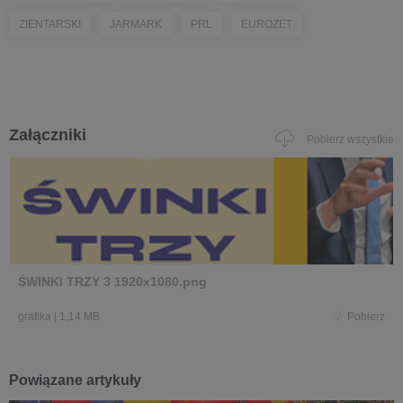
ZIENTARSKI
JARMARK
PRL
EUROZET
Załączniki
Pobierz wszystkie
ŚWINKI TRZY 3 1920x1080.png
grafika
|
1,14 MB
Pobierz
Powiązane artykuły