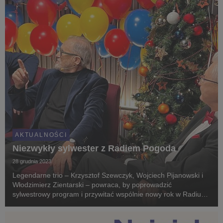
AKTUALNOŚCI
Niezwykły sylwester z Radiem Pogoda
28 grudnia 2023
Legendarne trio – Krzysztof Szewczyk, Wojciech Pijanowski i
Włodzimierz Zientarski – powraca, by poprowadzić
sylwestrowy program i przywitać wspólnie nowy rok w Radiu
Pogoda. To tylko część niespodzianek dla słuchaczy
przygotowanych przez stację na 31 grudnia.