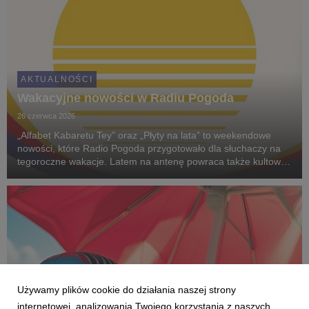
AKTUALNOŚCI
Wakacyjne nowości w Radiu Pogoda
26 czerwca 2026
„Alfabet Kabaretu Tey” oraz „Płyty na lata” to weekendowe
nowości, które Radio Pogoda przygotowało dla słuchaczy na
tegoroczne wakacje. Latem na antenę powraca także kultowy
konkurs – „Fundusz Wczasów Pogodowych”.
Używamy plików cookie do działania naszej strony
internetowej, analizowania Twojego korzystania z naszych