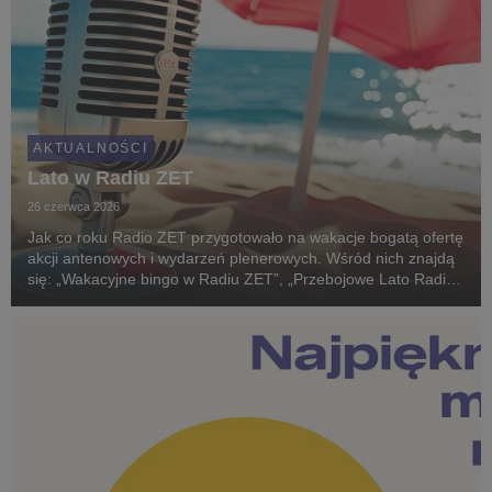
AKTUALNOŚCI
Lato w Radiu ZET
26 czerwca 2026
Jak co roku Radio ZET przygotowało na wakacje bogatą ofertę
akcji antenowych i wydarzeń plenerowych. Wśród nich znajdą
się: „Wakacyjne bingo w Radiu ZET”, „Przebojowe Lato Radia
ZET”, trasa koncertowa „Lato ZET” oraz telewizyjny koncert
„Przeboje Lata Radia ZET i Polsatu...