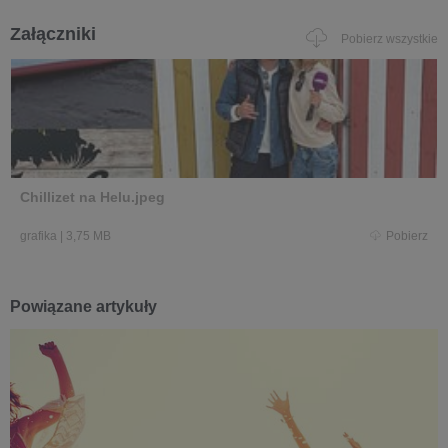
Załączniki
Pobierz wszystkie
Chillizet na Helu.jpeg
grafika
|
3,75 MB
Pobierz
Powiązane artykuły