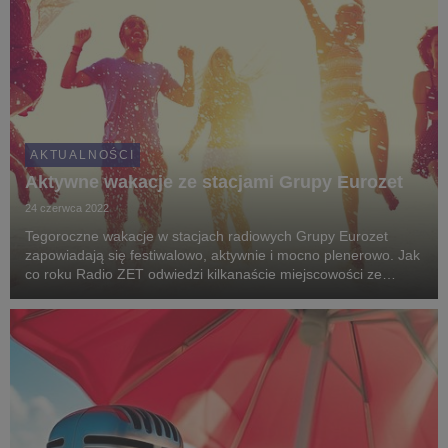
AKTUALNOŚCI
Aktywne wakacje ze stacjami Grupy Eurozet
24 czerwca 2022
Tegoroczne wakacje w stacjach radiowych Grupy Eurozet
zapowiadają się festiwalowo, aktywnie i mocno plenerowo. Jak
co roku Radio ZET odwiedzi kilkanaście miejscowości ze
swoimi akcjami "Przebojowe kino Radia ZET" i "A może nad
morze z Radiem ZET?". Stacja planuje również...