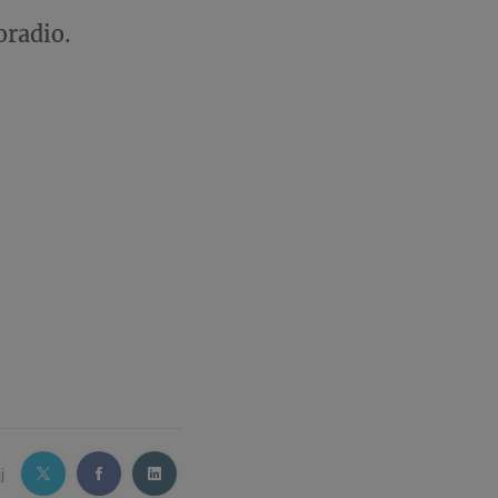
oradio.
j