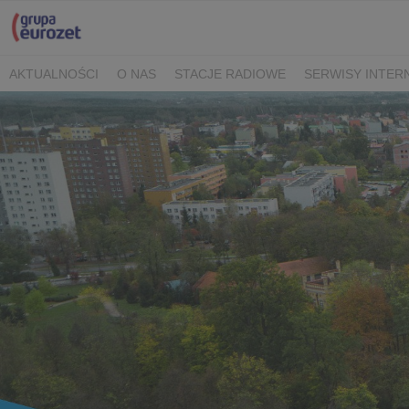
AKTUALNOŚCI
O NAS
STACJE RADIOWE
SERWISY INTE
POLITYKA PRYWATNOŚCI