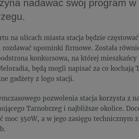
zyna nadawać swój program w
rzegu.
rtu na ulicach miasta stacja będzie częstować
i rozdawać upominki firmowe. Została równ
podstrona konkursowa, na której mieszkańcy
eloradia, będą mogli napisać za co kochają 
ne gadżety z logo stacji.
mczasowego pozwolenia stacja korzysta z n
jącego Tarnobrzeg i najbliższe okolice. Doc
ć moc 350W, a w jego zasięgu technicznym zn
b.