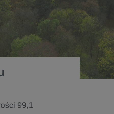
u
ości 99,1