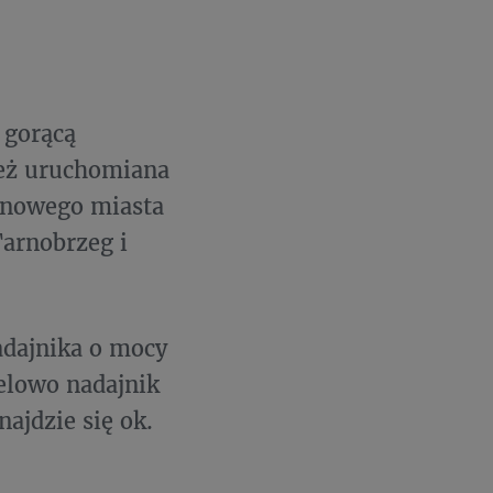
 gorącą
ież uruchomiana
 nowego miasta
Tarnobrzeg i
adajnika o mocy
elowo nadajnik
ajdzie się ok.