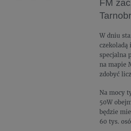
FM zac
Tarnob
W dniu sta
czekoladą 
specjalna 
na mapie M
zdobyć licz
Na mocy ty
50W obejmu
będzie mie
60 tys. osó