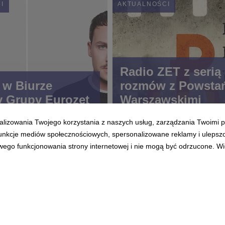
I
AKTUALNOŚCI
Radio ZET z serią
w Biurze
rozmów z Powsta
 Grupy Eurozet
Warszawskimi
alizowania Twojego korzystania z naszych usług, zarządzania Twoimi p
 funkcje mediów społecznościowych, spersonalizowane reklamy i ulepsz
wego funkcjonowania strony internetowej i nie mogą być odrzucone. Więc