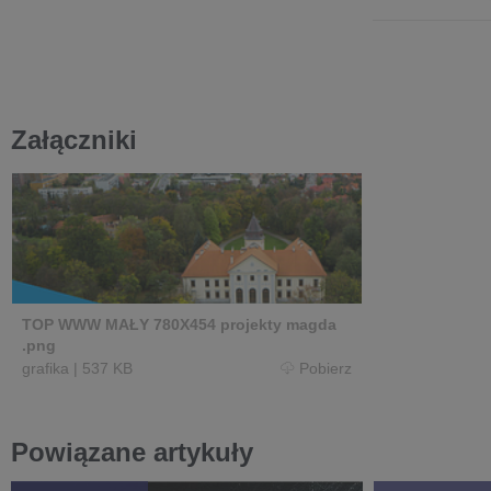
Załączniki
TOP WWW MAŁY 780X454 projekty magda
.png
grafika
|
537 KB
Pobierz
Powiązane artykuły