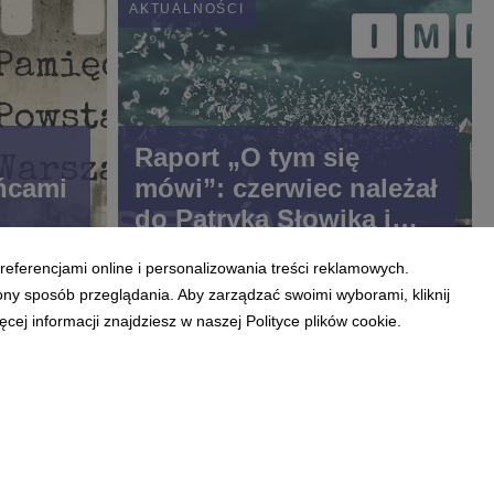
AKTUALNOŚCI
Raport „O tym się
ńcami
mówi”: czerwiec należał
do Patryka Słowika i
Zero.pl
referencjami online i personalizowania treści reklamowych.
ony sposób przeglądania. Aby zarządzać swoimi wyborami, kliknij
ej informacji znajdziesz w naszej Polityce plików cookie.