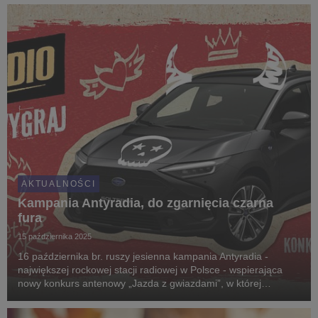
publiczności i zaistnieć na ogólnopolskiej scenie rocko...
AKTUALNOŚCI
Kampania Antyradia, do zgarnięcia czarna
fura
15 października 2025
16 października br. ruszy jesienna kampania Antyradia -
największej rockowej stacji radiowej w Polsce - wspierająca
nowy konkurs antenowy „Jazda z gwiazdami”, w której
słuchacze mogą wygrać m.in. samochód marki Subaru. Objęła
nośniki reklamy zewnętrznej, internet, w tym ...