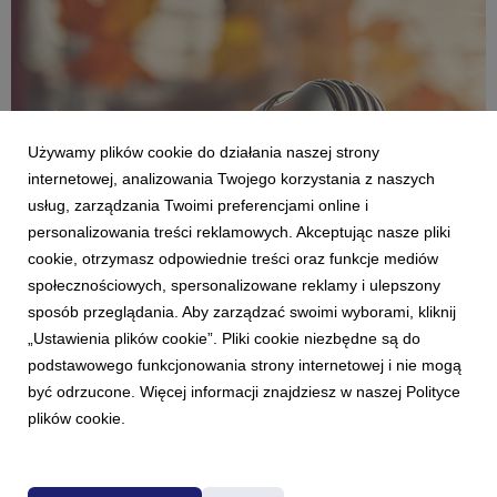
Używamy plików cookie do działania naszej strony
internetowej, analizowania Twojego korzystania z naszych
usług, zarządzania Twoimi preferencjami online i
personalizowania treści reklamowych. Akceptując nasze pliki
cookie, otrzymasz odpowiednie treści oraz funkcje mediów
AKTUALNOŚCI
społecznościowych, spersonalizowane reklamy i ulepszony
Jesienne ramówki stacji Grupy Eurozet.
sposób przeglądania. Aby zarządzać swoimi wyborami, kliknij
Meloradio stacją dla młodych
„Ustawienia plików cookie”. Pliki cookie niezbędne są do
2 września 2024
podstawowego funkcjonowania strony internetowej i nie mogą
2 września w stacjach Grupy Eurozet wystartowały jesienne
być odrzucone. Więcej informacji znajdziesz w naszej Polityce
ramówki. Radio ZET, Radio TOK FM, Antyradio, Radio
plików cookie.
Pogoda, Rock Radio i Chillizet powróciły do sprawdzonych
pozycji programowych dobrze znanych słuchaczom sprzed
wakacji. Nie brakuje nowych elementów odświeżającyc...