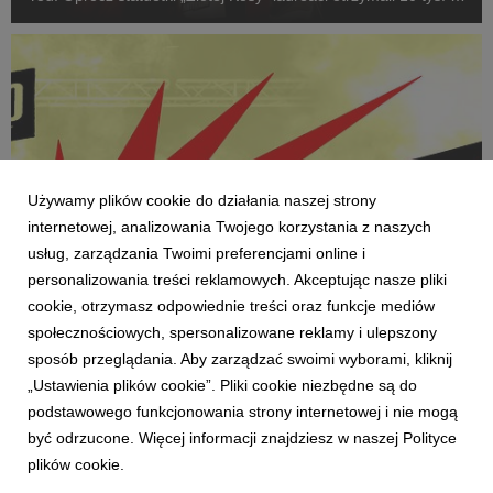
w formie vouchera na sprzęt muzyczny w salonach Riff, a
także wystąpią na Pol’and’Roc...
Używamy plików cookie do działania naszej strony
internetowej, analizowania Twojego korzystania z naszych
usług, zarządzania Twoimi preferencjami online i
personalizowania treści reklamowych. Akceptując nasze pliki
cookie, otrzymasz odpowiednie treści oraz funkcje mediów
społecznościowych, spersonalizowane reklamy i ulepszony
AKTUALNOŚCI
sposób przeglądania. Aby zarządzać swoimi wyborami, kliknij
Rusza Antyfest Antyradia 2025
„Ustawienia plików cookie”. Pliki cookie niezbędne są do
3 listopada 2025
podstawowego funkcjonowania strony internetowej i nie mogą
Wystartowała tegoroczna edycja Antyfestu Antyradia –
być odrzucone. Więcej informacji znajdziesz w naszej Polityce
największego w Polsce przeglądu rockowych talentów. To
plików cookie.
wyjątkowa okazja dla artystów grających muzykę gitarową,
którzy chcą zaprezentować swoją twórczość szerszej