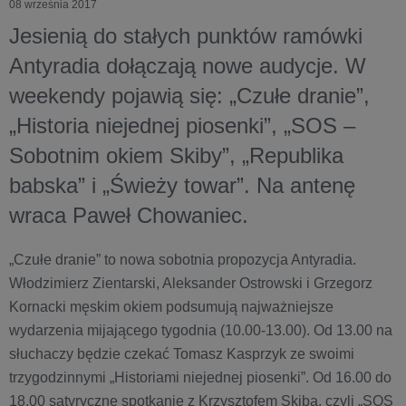
08 września 2017
Jesienią do stałych punktów ramówki
Antyradia dołączają nowe audycje. W
weekendy pojawią się: „Czułe dranie”,
„Historia niejednej piosenki”, „SOS –
Sobotnim okiem Skiby”, „Republika
babska” i „Świeży towar”. Na antenę
wraca Paweł Chowaniec.
„Czułe dranie” to nowa sobotnia propozycja Antyradia.
Włodzimierz Zientarski, Aleksander Ostrowski i Grzegorz
Kornacki męskim okiem podsumują najważniejsze
wydarzenia mijającego tygodnia (10.00-13.00). Od 13.00 na
słuchaczy będzie czekać Tomasz Kasprzyk ze swoimi
trzygodzinnymi „Historiami niejednej piosenki”. Od 16.00 do
18.00 satyryczne spotkanie z Krzysztofem Skibą, czyli „SOS