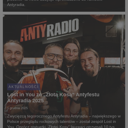
Antyradia.
AKTUALNOŚCI
Lost in You ze „Złotą Kosą” Antyfestu
Antyradia 2025
1 grudnia 2025
Zwycięzcą tegorocznego Antyfestu Antyradia – największego w
Polsce przeglądu rockowych talentów – został zespół Lost in
You. Oprócz statuetki „Złotej Kosy” laureaci otrzymali 10 tys. zł