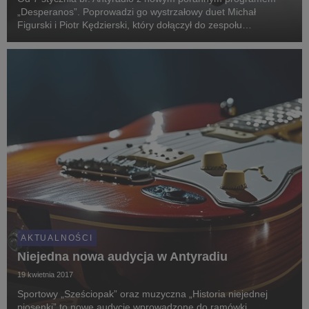
„Desperanos”. Poprowadzi go wystrzałowy duet Michał
Figurski i Piotr Kędzierski, który dołączył do zespołu
największej rockowej stacji w Polsce.
AKTUALNOŚCI
Niejedna nowa audycja w Antyradiu
19 kwietnia 2017
Sportowy „Sześciopak” oraz muzyczna „Historia niejednej
piosenki” to nowe audycje wprowadzone do ramówki