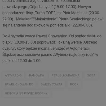
duetu Dominika Sygiet-Włodzimierz Zientarski
prowadzącego „Odjechanych” (15.00-17.00). Nowym
gospodarzem listy „Turbo TOP” jest Piotr Marciniak (20.00-
22.00). „Makakart”/”Makakofonia” Piotra Szarłackiego pojawi
się na antenie dodatkowo w poniedziałki (22.00-0.00).
Do Antyradia wraca Paweł Chowaniec. Od poniedziałku do
piątku (10.00-13.00) poprowadzi lokalną wersję „Ostrego
dyżuru”, który będzie można usłyszeć w Aglomeracji
Śląskiej oraz sieciowe pasmo „Wybierz najlepszy rock” w
piątki od 22.00 do 1.00.
ANTYRADIO
RAMÓWKA
REPUBLIKA BABSKA
SKIBA
PAWEŁ CHOWANIEC
ŚWIEŻY TOWAR
ROCK
HISTORIA NIEJEDNEJ PIOSENKI