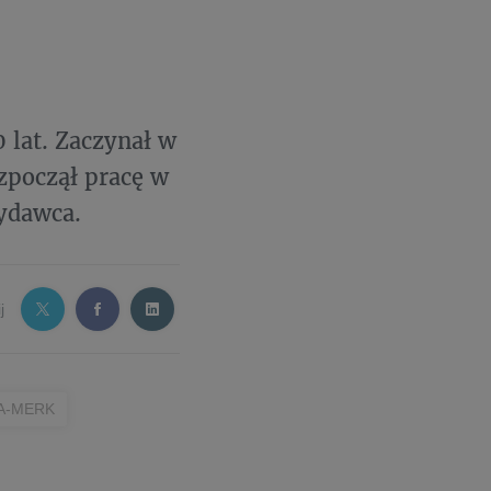
 lat. Zaczynał w
zpoczął pracę w
wydawca.
j
A-MERK