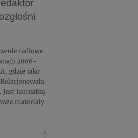
redaktor
ozgłośni
zenie radiowe.
latach 2006-
A, gdzie jako
 Relacjonowała
 Jest laureatką
wsze materiały