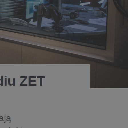
diu ZET
ają