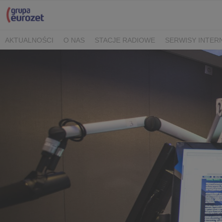
AKTUALNOŚCI
O NAS
STACJE RADIOWE
SERWISY INTE
POLITYKA PRYWATNOŚCI