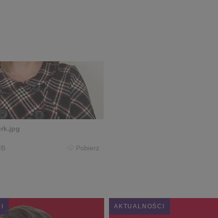
rk.jpg
MB
Pobierz
I
AKTUALNOŚCI