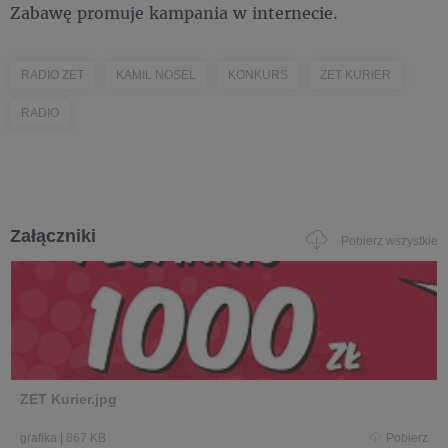
Zabawę promuje kampania w internecie.
RADIO ZET
KAMIL NOSEL
KONKURS
ZET KURIER
RADIO
Załączniki
Pobierz wszystkie
ZET Kurier.jpg
grafika
|
867 KB
Pobierz