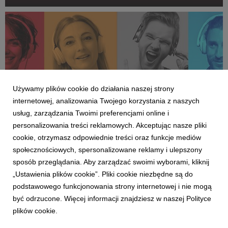
samą nazwą. Radiowa ekipa wraz polskimi gwiazdami muzyki
będzie podróżować po całej Polsce odwied...
Używamy plików cookie do działania naszej strony
internetowej, analizowania Twojego korzystania z naszych
usług, zarządzania Twoimi preferencjami online i
personalizowania treści reklamowych. Akceptując nasze pliki
cookie, otrzymasz odpowiednie treści oraz funkcje mediów
AKTUALNOŚCI
społecznościowych, spersonalizowane reklamy i ulepszony
Grupa Eurozet jako jedyna ze wzrostem
sposób przeglądania. Aby zarządzać swoimi wyborami, kliknij
słuchalności w 2024 r.
„Ustawienia plików cookie”. Pliki cookie niezbędne są do
22 stycznia 2025
podstawowego funkcjonowania strony internetowej i nie mogą
W 2024 roku Grupa Eurozet jako jedyna spośród największych
być odrzucone. Więcej informacji znajdziesz w naszej Polityce
nadawców w Polsce zwiększyła udział w czasie słuchania w
plików cookie.
porównaniu z 2023 rokiem.