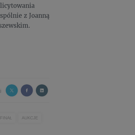
licytowania
spólnie z Joanną
lszewskim.
j
 FINAŁ
AUKCJE