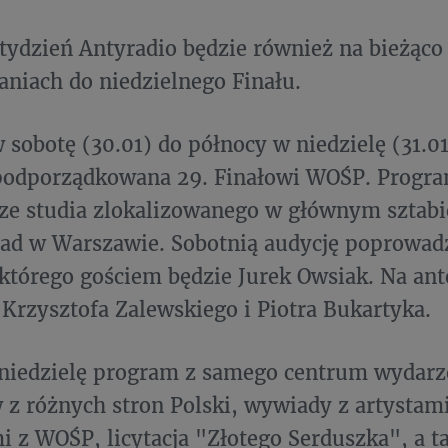
 tydzień Antyradio będzie również na bieżąc
niach do niedzielnego Finału.
 sobotę (30.01) do północy w niedzielę (31.01
odporządkowana 29. Finałowi WOŚP. Progra
e studia zlokalizowanego w głównym sztabie
lad w Warszawie. Sobotnią audycję poprowa
którego gościem będzie Jurek Owsiak. Na ant
Krzysztofa Zalewskiego i Piotra Bukartyka.
niedzielę program z samego centrum wydarze
 z różnych stron Polski, wywiady z artystam
 z WOŚP, licytacja "Złotego Serduszka", a t