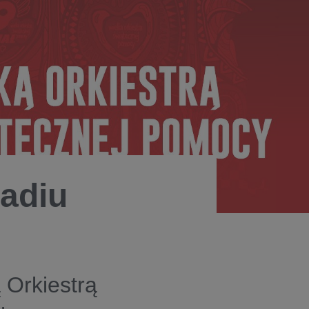
adiu
 Orkiestrą