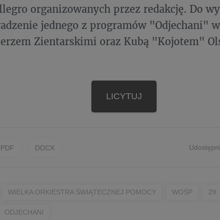
llegro organizowanych przez redakcję. Do wy
adzenie jednego z programów "Odjechani" w
ierzem Zientarskimi oraz Kubą "Kojotem" O
LICYTUJ
Udostępni
PDF
DOCX
WIELKA ORKIESTRA ŚWIĄTECZNEJ POMOCY
WOŚP
29.
ODJECHANI