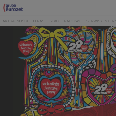
AKTUALNOŚCI
O NAS
STACJE RADIOWE
SERWISY INTE
POLITYKA PRYWATNOŚCI