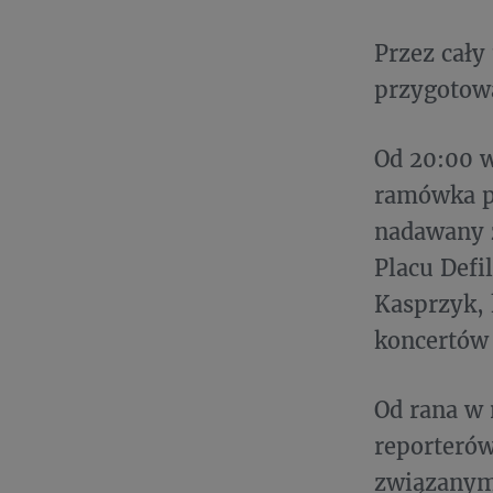
Przez cały
przygotowa
Od 20:00 w
ramówka p
nadawany z
Placu Defi
Kasprzyk, 
koncertów 
Od rana w 
reporterów
związanymi