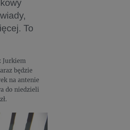
ckowy
wiady,
ięcej. To
z Jurkiem
araz będzie
ek na antenie
a do niedzieli
zł.