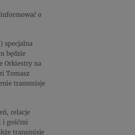
o informować o
) specjalna
m będzie
 Orkiestry na
dzi Tomasz
enie transmisje
ń, relacje
i i gośćmi
akże transmisje