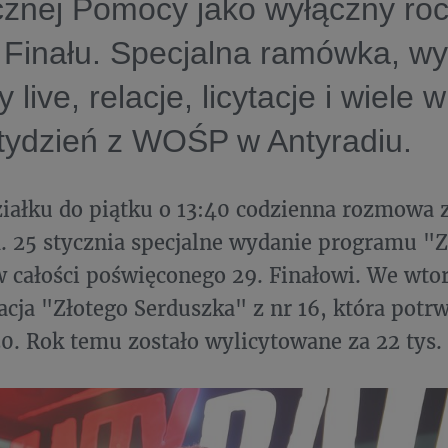
cznej Pomocy jako wyłączny ro
 Finału. Specjalna ramówka, wy
 live, relacje, licytacje i wiele w
tydzień z WOŚP w Antyradiu.
iałku do piątku o 13:40 codzienna rozmowa 
 25 stycznia specjalne wydanie programu "Z
 całości poświęconego 29. Finałowi. We wtor
tacja "Złotego Serduszka" z nr 16, która potrw
30. Rok temu zostało wylicytowane za 22 tys. 