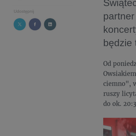
Świąte
Udostępnij
partner
koncerty
będzie 
Od poniedz
Owsiakiem.
ciemno", w
ruszy licy
do ok. 20: