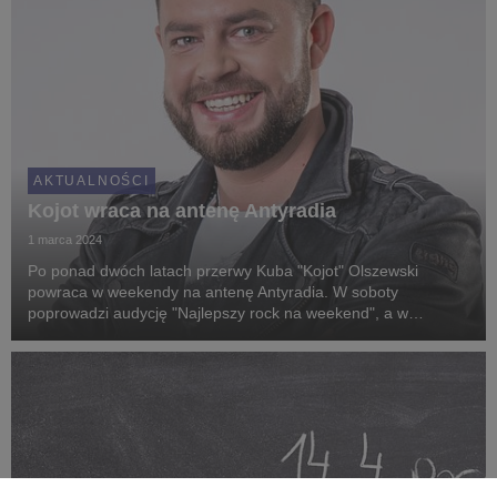
AKTUALNOŚCI
Kojot wraca na antenę Antyradia
1 marca 2024
Po ponad dwóch latach przerwy Kuba "Kojot" Olszewski
powraca w weekendy na antenę Antyradia. W soboty
poprowadzi audycję "Najlepszy rock na weekend", a w
niedziele - "Ranking Kojota".