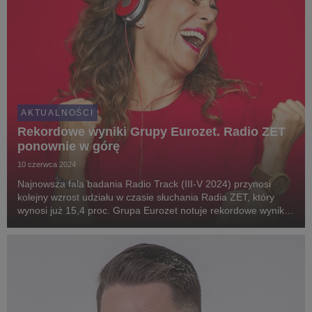
AKTUALNOŚCI
Rekordowe wyniki Grupy Eurozet. Radio ZET
ponownie w górę
10 czerwca 2024
Najnowsza fala badania Radio Track (III-V 2024) przynosi
kolejny wzrost udziału w czasie słuchania Radia ZET, który
wynosi już 15,4 proc. Grupa Eurozet notuje rekordowe wyniki i
jest jedyną grupą radiową, która rok do roku poprawiła wyniki
słuchalności.