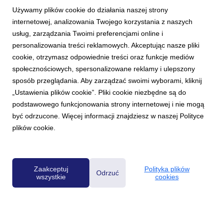
Używamy plików cookie do działania naszej strony
internetowej, analizowania Twojego korzystania z naszych
usług, zarządzania Twoimi preferencjami online i
personalizowania treści reklamowych. Akceptując nasze pliki
cookie, otrzymasz odpowiednie treści oraz funkcje mediów
społecznościowych, spersonalizowane reklamy i ulepszony
AKTUALNOŚCI
sposób przeglądania. Aby zarządzać swoimi wyborami, kliknij
Radio ZET z najlepszymi wynikami od 9 lat
„Ustawienia plików cookie”. Pliki cookie niezbędne są do
8 września 2023
podstawowego funkcjonowania strony internetowej i nie mogą
W ostatniej fali badania Radio Track (VI-VIII 2023) Radio ZET
być odrzucone. Więcej informacji znajdziesz w naszej Polityce
uzyskało 14,4 proc. udziału w czasie słuchania. To najlepszy
plików cookie.
wynik od fali VIII-X 2014 roku.
Zaakceptuj
Polityka plików
Odrzuć
wszystkie
cookies
Powered by