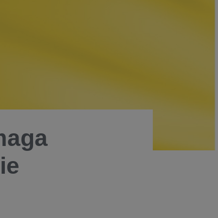
maga
ie