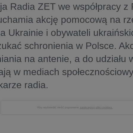
ja Radia ZET we współpracy z
uchamia akcję pomocową na rze
a Ukrainie i obywateli ukraiński
ukać schronienia w Polsce. Akc
iania na antenie, a do udziału w
ają w mediach społecznościow
karze radia.
Aby wyświetlić treść poprawnie
zaakceptuj pliki cookies.