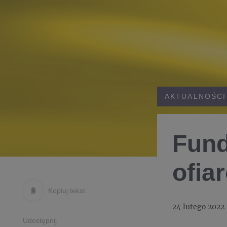
AKTUALNOŚCI
Fund
ofia
Kopiuj tekst
24 lutego 2022
Udostępnij