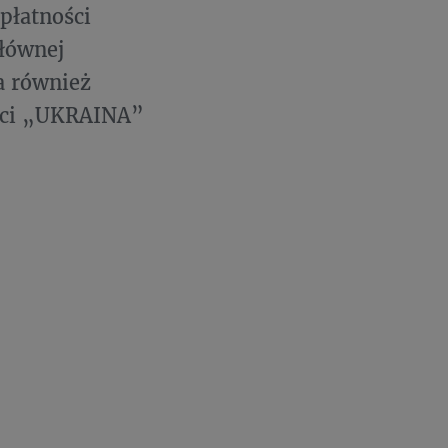
płatności
głównej
a również
eści „UKRAINA”