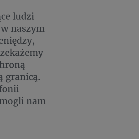
ce ludzi
u w naszym
eniędzy,
przekażemy
chroną
 granicą.
fonii
omogli nam