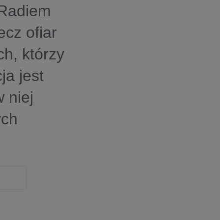
 Radiem
cz ofiar
ch, którzy
ja jest
 niej
ych