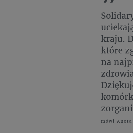
Solidar
uciekaj
kraju. 
które z
na najp
zdrowia
Dziękuj
komórk
zorgani
mówi Aneta 