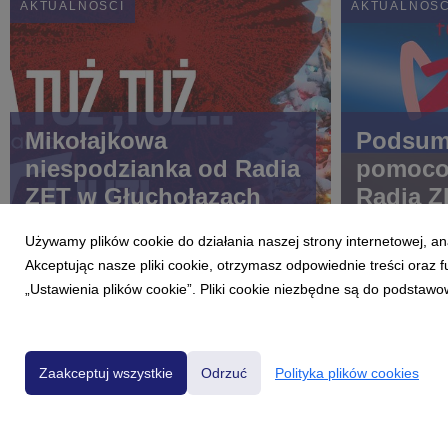
AKTUALNOŚCI
AKTUALNOŚC
Mikołajkowa
Podsum
niespodzianka od Radia
pomoco
ZET w Głuchołazach
Radia Z
wojny w
Używamy plików cookie do działania naszej strony internetowej, an
Akceptując nasze pliki cookie, otrzymasz odpowiednie treści oraz
„Ustawienia plików cookie”. Pliki cookie niezbędne są do podstawo
Zaakceptuj wszystkie
Odrzuć
Polityka plików cookies