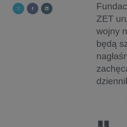
Fundac
ZET ur
wojny n
będą sz
nagłaśn
zachęc
dzienni