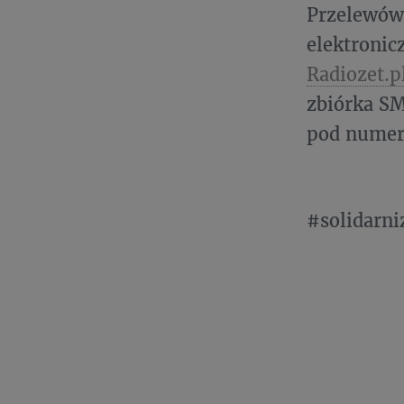
Przelewów 
elektronic
Radiozet.p
zbiórka S
pod numer 
#solidarni