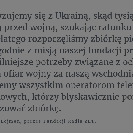
yzujemy się z Ukrainą, skąd tysią
ą przed wojną, szukając ratunk
Dlatego rozpoczęliśmy zbiórkę pi
godnie z misją naszej fundacji 
ilniejsze potrzeby związane z o
 ofiar wojny za naszą wschodnią
emy wszystkim operatorom tele
owych, którzy błyskawicznie p
zować zbiórkę.
Lejman, prezes Fundacji Radia ZET.