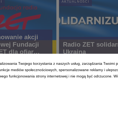
I
AKTUALNOŚCI
owanie akcji
wej Fundacji
Radio ZET solidar
ET dla ofiar
Ukrainą
 Ukrainie
alizowania Twojego korzystania z naszych usług, zarządzania Twoimi p
 funkcje mediów społecznościowych, spersonalizowane reklamy i ulepsz
wego funkcjonowania strony internetowej i nie mogą być odrzucone. Więc