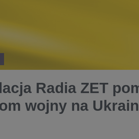
acja Radia ZET po
rom wojny na Ukrain