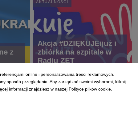
AKTUALNOŚCI
Akcja #DZIĘKUJĘijuż i
ne z
zbiórka na szpitale w
Radiu ZET
referencjami online i personalizowania treści reklamowych.
ony sposób przeglądania. Aby zarządzać swoimi wyborami, kliknij
ej informacji znajdziesz w naszej Polityce plików cookie.